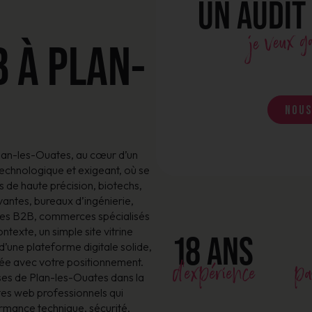
UN AUDIT
je veux 
 À PLAN-
Nous
lan-les-Ouates, au cœur d’un
chnologique et exigeant, où se
s de haute précision, biotechs,
antes, bureaux d’ingénierie,
ices B2B, commerces spécialisés
ntexte, un simple site vitrine
18 ANS
 d’une plateforme digitale solide,
d'expérience
pa
née avec votre positionnement.
es de Plan-les-Ouates dans la
ites web professionnels qui
mance technique, sécurité,