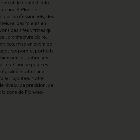
r point de contact entre
cuteurs. À Plan-les-
nt des professionnels, des
riels ou des talents en
ns des sites vitrines qui
 : architecture claire,
ervices, mise en avant de
ages corporate, portraits
 bien pensés, rubriques
alités. Chaque page est
édibilité et offrir une
aleur ajoutée. Notre
 le niveau de précision, de
s la zone de Plan-les-