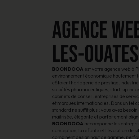
AGENCE WEB
LES-OUATES
BOONDOOA
est votre agence web à P
environnement économique hautement te
côtoient horlogerie de prestige, industrie
sociétés pharmaceutiques, start-up innov
cabinets de conseil, entreprises de serv
et marques internationales. Dans un tel co
standard ne suffit plus : vous avez besoin
maîtrisée, élégante et parfaitement alig
BOONDOOA
accompagne les entrepris
conception, la refonte et l’évolution de s
combinent design haut de gamme, perfor