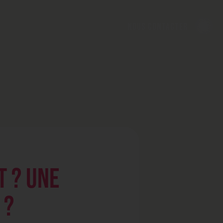
nous contacter
T ? UNE
 ?