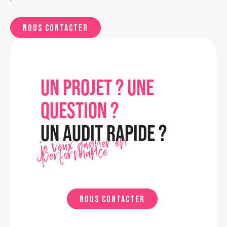
Nous contacter
UN PROJET ? UNE
QUESTION ?
UN AUDIT RAPIDE ?
je veux gagner en
performance
Nous contacter