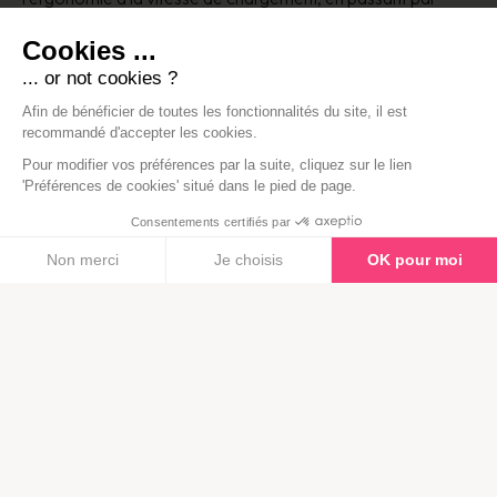
l’optimisation des images et l’adaptabilité sur mobile. Nous
Cookies ...
veillons à ce que votre site soit aussi performant que beau,
pour vous offrir une véritable visibilité en ligne.
... or not cookies ?
Afin de bénéficier de toutes les fonctionnalités du site, il est
recommandé d'accepter les cookies.
Nous contacter
Pour modifier vos préférences par la suite, cliquez sur le lien
'Préférences de cookies' situé dans le pied de page.
Consentements certifiés par
Non merci
Je choisis
OK pour moi
Plateforme de Gestion du Consentement : Personnalisez vos Opt
Axeptio
consent
Notre plateforme vous permet d'adapter et de gérer vos paramètre