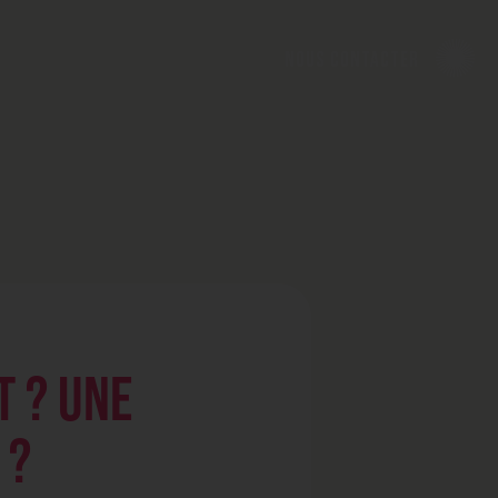
nous contacter
T ? UNE
 ?