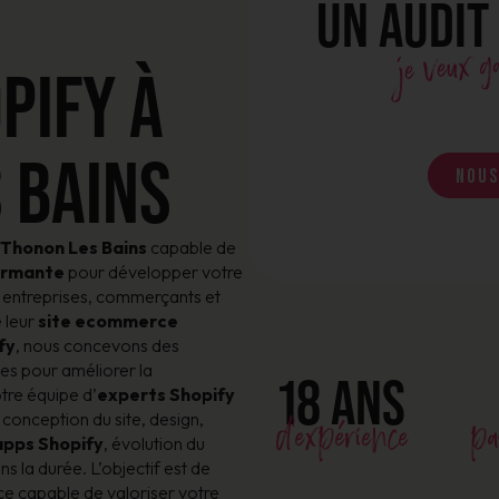
UN AUDIT
je veux 
PIFY À
 BAINS
Nous
 Thonon Les Bains
capable de
formante
pour développer votre
ntreprises, commerçants et
e leur
site ecommerce
fy
, nous concevons des
es pour améliorer la
18 ANS
otre équipe d’
experts Shopify
d'expérience
pa
: conception du site, design,
apps Shopify
, évolution du
la durée. L’objectif est de
ce capable de valoriser votre