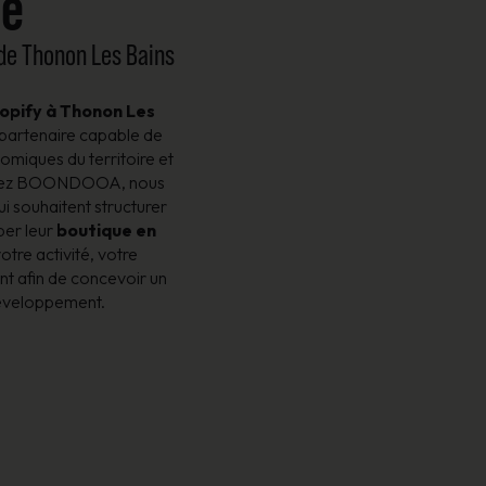
le
 de Thonon Les Bains
opify à Thonon Les
 partenaire capable de
omiques du territoire et
 Chez BOONDOOA, nous
 souhaitent structurer
per leur
boutique en
otre activité, votre
t afin de concevoir un
développement.