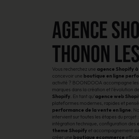
AGENCE SHO
THONON LES
Vous recherchez une
agence Shopify à
concevoir une
boutique en ligne per
activité ? BOONDOOA accompagne les e
marques dans la création et l’évolution d
Shopify
. En tant qu’
agence web Shopi
plateformes modernes, rapides et pensé
performance de la vente en ligne
. N
intervient sur toutes les étapes du projet 
intégration technique, configuration des
theme Shopify
et accompagnement dans 
créer une
boutique ecommerce
effica