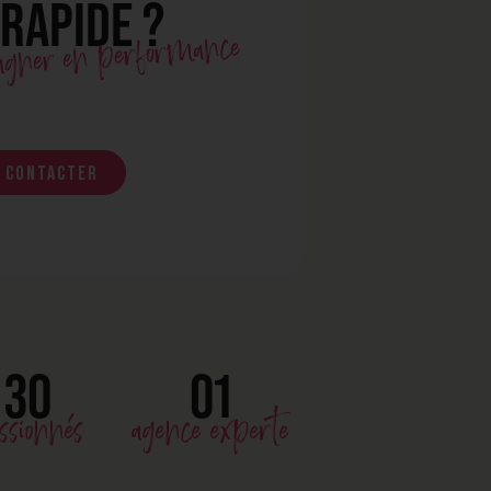
 RAPIDE ?
gagner en performance
 contacter
30
01
ssionnés
agence experte