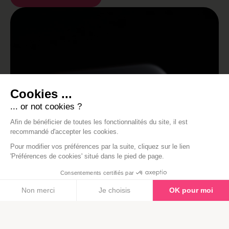
Cookies ...
... or not cookies ?
Afin de bénéficier de toutes les fonctionnalités du site, il est
recommandé d'accepter les cookies.
Pour modifier vos préférences par la suite, cliquez sur le lien
'Préférences de cookies' situé dans le pied de page.
Consentements certifiés par
Non merci
Je choisis
OK pour moi
Plateforme de Gestion du Consentement : Personnalisez vos Opt
Axeptio
consent