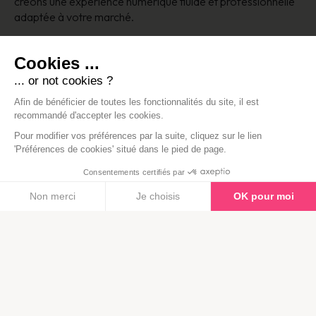
créons une expérience numérique fluide et professionnelle
adaptée à votre marché.
Cookies ...
Nous contacter
... or not cookies ?
Afin de bénéficier de toutes les fonctionnalités du site, il est
recommandé d'accepter les cookies.
Pour modifier vos préférences par la suite, cliquez sur le lien
'Préférences de cookies' situé dans le pied de page.
Consentements certifiés par
Non merci
Je choisis
OK pour moi
Plateforme de Gestion du Consentement : Personnalisez vos Opt
Axeptio
consent
Notre plateforme vous permet d'adapter et de gérer vos paramètre