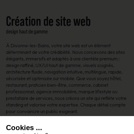
Création de site web
design haut de gamme
À Divonne-les-Bains, votre site web est un élément
déterminant de votre crédibilité. Nous concevons des sites
élégants, immersifs et adaptés à une clientèle premium :
design raffiné, UX/UI haut de gamme, visuels soignés,
architecture fluide, navigation intuitive, multilingue, rapide,
sécurisée et optimisée sur mobile. Que vous soyez hôtel,
restaurant, praticien bien-être, commerce, cabinet
professionnel, agence immobilière, marque lifestyle ou
prestataire de services, nous créons un site qui reflète votre
standing et valorise votre expertise. Chaque détail compte
pour convaincre un public exigeant.
Cookies ...
Nous contacter