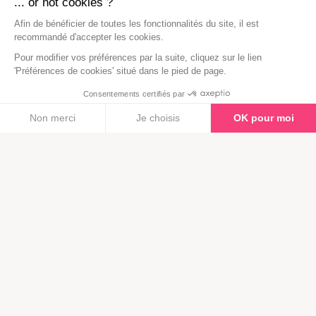
... or not cookies ?
Afin de bénéficier de toutes les fonctionnalités du site, il est
recommandé d'accepter les cookies.
Pour modifier vos préférences par la suite, cliquez sur le lien
'Préférences de cookies' situé dans le pied de page.
Consentements certifiés par
Non merci
Je choisis
OK pour moi
Plateforme de Gestion du Consentement : Personnalisez vos Opt
Axeptio
consent
Notre plateforme vous permet d'adapter et de gérer vos paramètre