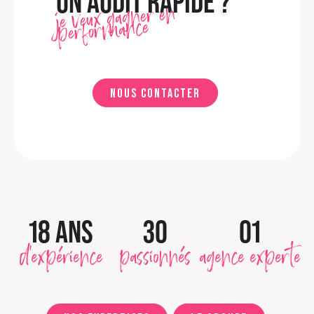
UN AUDIT RAPIDE ?
je veux gagner en
performance
Nous contacter
18 ANS
30
01
d'expérience
passionnés
agence experte