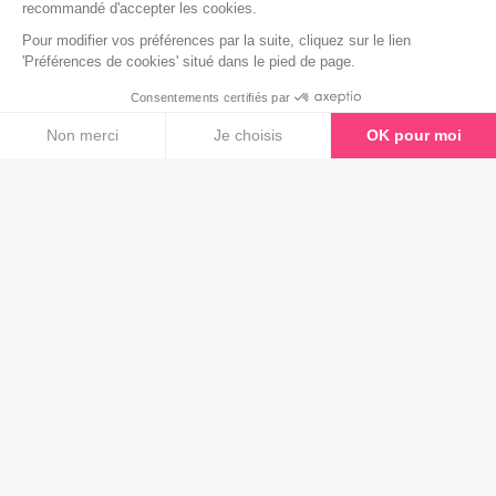
recommandé d'accepter les cookies.
structurons vos informations pour qu’elles soient utilisées
par les moteurs conversationnels. Le GEO vous permet de
Pour modifier vos préférences par la suite, cliquez sur le lien
'Préférences de cookies' situé dans le pied de page.
figurer dans les recommandations, même si l’utilisateur ne
consulte plus de site web avant de contacter un prestataire.
Consentements certifiés par
Non merci
Je choisis
OK pour moi
Nous contacter
Plateforme de Gestion du Consentement : Personnalisez vos Opt
Axeptio
consent
Notre plateforme vous permet d'adapter et de gérer vos paramètre