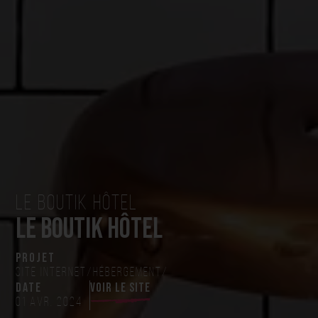
Le Boutik Hôtel
Le Boutik Hôtel
projet
Site internet
/
Hébergement
/
date
voir le site
01 avr. 2024