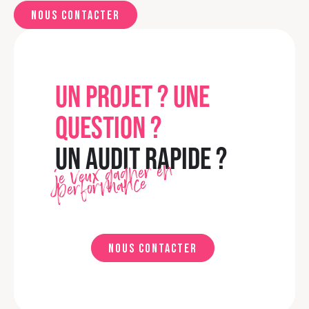
Nous contacter
UN PROJET ? UNE
QUESTION ?
UN AUDIT RAPIDE ?
je veux gagner en
performance
Nous contacter