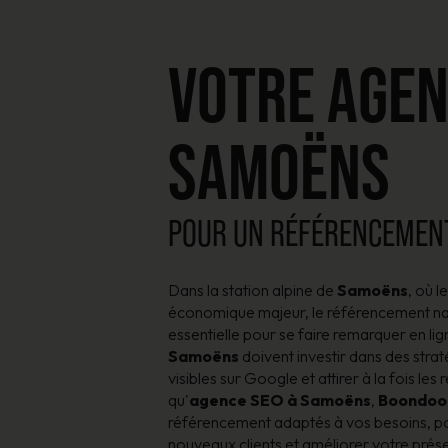
VOTRE AGEN
SAMOËNS
POUR UN RÉFÉRENCEMENT
Dans la station alpine de
Samoëns
, où 
économique majeur, le référencement na
essentielle pour se faire remarquer en lig
Samoëns
doivent investir dans des stra
visibles sur Google et attirer à la fois les 
qu'
agence SEO à Samoëns
,
Boondoo
référencement adaptés à vos besoins, po
nouveaux clients et améliorer votre prés