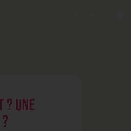
nous contacter
T ? UNE
 ?