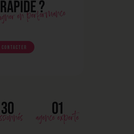
 RAPIDE ?
gagner en performance
 contacter
30
01
ssionnés
agence experte