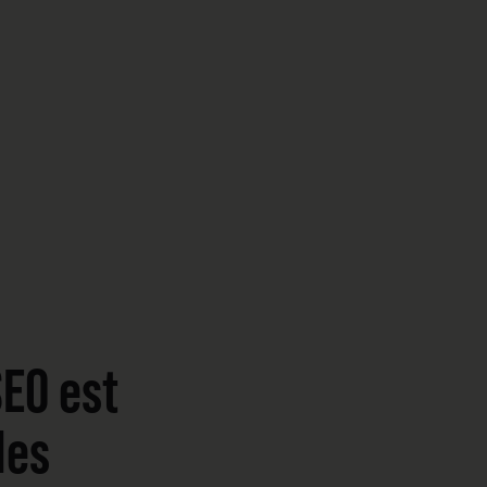
SEO est
les