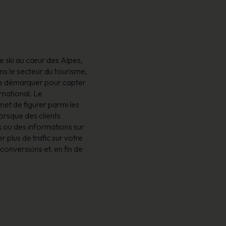
de ski au cœur des Alpes,
ans le secteur du tourisme,
t se démarquer pour capter
ernational. Le
et de figurer parmi les
orsque des clients
s ou des informations sur
er plus de trafic sur votre
 conversions et, en fin de