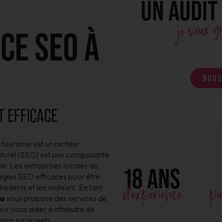
UN AUDIT
je veux 
CE SEO À
Nous
 EFFICACE
le tourisme est un moteur
turel (SEO) est une composante
ne. Les entreprises locales de
18 ANS
tégies SEO efficaces pour être
d'expérience
pa
résidents et les visiteurs. En tant
a
vous propose des services de
ur vous aider à atteindre de
ence sur le web.