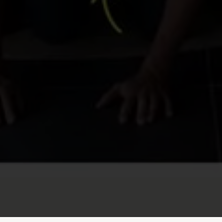
Options
tres de confidentialité, en garantissant la conformité avec les 